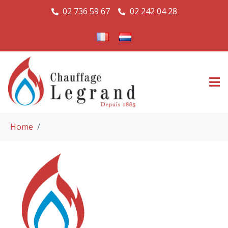
02 736 59 67
02 242 04 28
Home